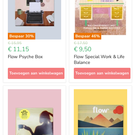
Bespaar
30
%
Bespaar
46
%
Prijs
Prijs
€ 15,95
€ 17,50
Met
Met
€ 11,15
€ 9,50
korting
korting
Flow Psyche Box
Flow Special Work & Life
Balance
Toevoegen aan winkelwagen
Toevoegen aan winkelwagen