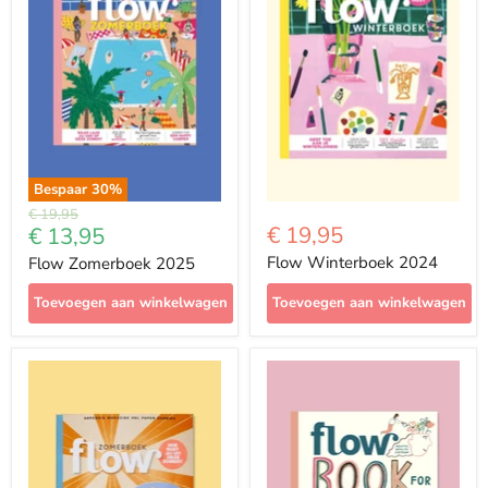
Bespaar
30
%
Prijs
€ 19,95
Met
€ 19,95
€ 13,95
korting
Flow Winterboek 2024
Flow Zomerboek 2025
Toevoegen aan winkelwagen
Toevoegen aan winkelwagen