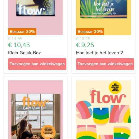
Bespaar
30
%
Bespaar
30
%
Prijs
Prijs
€ 14,95
€ 13,25
Met
Met
€ 10,45
€ 9,25
korting
korting
Klein Geluk Box
Hoe leef je het leven 2
Toevoegen aan winkelwagen
Toevoegen aan winkelwagen