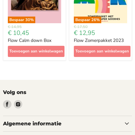
Bespaar
30
%
Bespaar
26
%
Prijs
Prijs
€ 14,95
€ 17,50
Met
Met
€ 10,45
€ 12,95
korting
korting
Flow Calm down Box
Flow Zomerpakket 2023
Toevoegen aan winkelwagen
Toevoegen aan winkelwagen
Volg ons
Vind
Vind
ons
ons
op
op
Facebook
Instagram
Algemene informatie