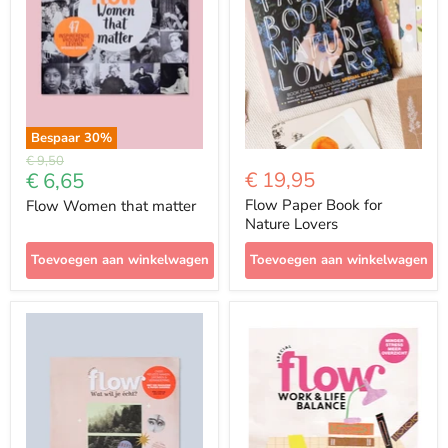
Bespaar
30
%
Prijs
€ 9,50
Met
€ 19,95
€ 6,65
korting
Flow Paper Book for
Flow Women that matter
Nature Lovers
Toevoegen aan winkelwagen
Toevoegen aan winkelwagen