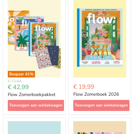
Bespaar
41
%
Prijs
€ 72,84
Met
€ 19,99
€ 42,99
korting
Flow Zomerboek 2026
Flow Zomerboekpakket
Toevoegen aan winkelwagen
Toevoegen aan winkelwagen