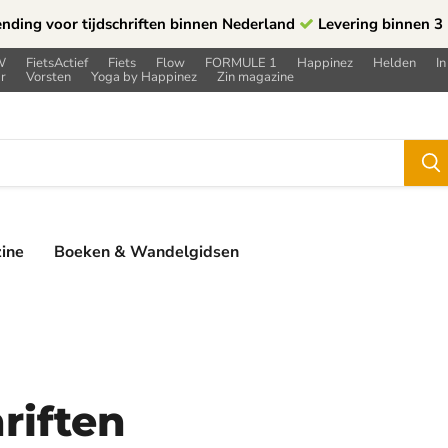
ending voor tijdschriften binnen Nederland
Levering binnen 3
W
FietsActief
Fiets
Flow
FORMULE 1
Happinez
Helden
In
r
Vorsten
Yoga by Happinez
Zin magazine
ine
Boeken & Wandelgidsen
riften