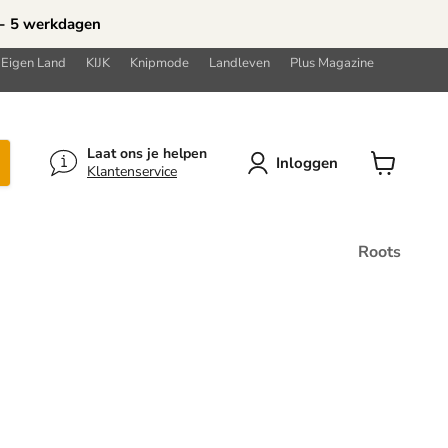
 - 5 werkdagen
 Eigen Land
KIJK
Knipmode
Landleven
Plus Magazine
Laat ons je helpen
Inloggen
Klantenservice
Winkelwa
bekijken
Roots