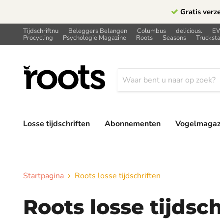
Gratis verz
Tijdschriftnu
Beleggers Belangen
Columbus
delicious.
E
Procycling
Psychologie Magazine
Roots
Seasons
Trucksta
Losse tijdschriften
Abonnementen
Vogelmagaz
Startpagina
Roots losse tijdschriften
Roots losse tijdsch