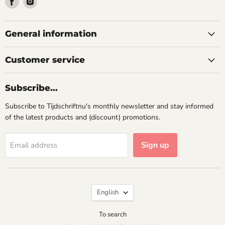
us
us
on
on
Facebook
Instagram
General information
Customer service
Subscribe...
Subscribe to Tijdschriftnu's monthly newsletter and stay informed
of the latest products and (discount) promotions.
Sign up
Email address
Language
English
To search