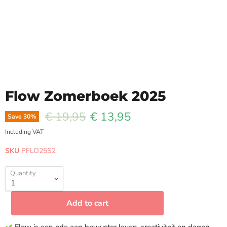
Flow Zomerboek 2025
Original price
Current price
€ 19,95
€ 13,95
Save
30
%
Including VAT
SKU
PFLO25S2
Quantity
Add to cart