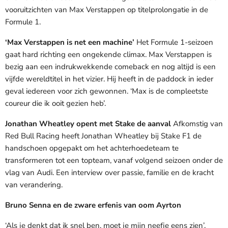
vooruitzichten van Max Verstappen op titelprolongatie in de
Formule 1.
‘Max Verstappen is net een machine’
Het Formule 1-seizoen
gaat hard richting een ongekende climax. Max Verstappen is
bezig aan een indrukwekkende comeback en nog altijd is een
vijfde wereldtitel in het vizier. Hij heeft in de paddock in ieder
geval iedereen voor zich gewonnen. ‘Max is de compleetste
coureur die ik ooit gezien heb’.
Jonathan Wheatley opent met Stake de aanval
Afkomstig van
Red Bull Racing heeft Jonathan Wheatley bij Stake F1 de
handschoen opgepakt om het achterhoedeteam te
transformeren tot een topteam, vanaf volgend seizoen onder de
vlag van Audi. Een interview over passie, familie en de kracht
van verandering.
Bruno Senna en de zware erfenis van oom Ayrton
‘Als je denkt dat ik snel ben, moet je mijn neefje eens zien’,