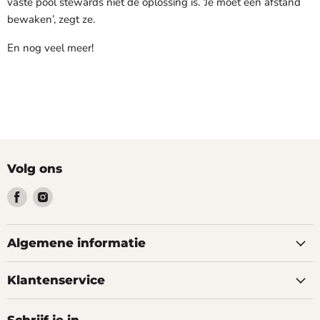
vaste pool stewards niet de oplossing is. ‘Je moet een afstand
bewaken’, zegt ze.
En nog veel meer!
Volg ons
Vind
Vind
ons
ons
op
op
Facebook
Instagram
Algemene informatie
Klantenservice