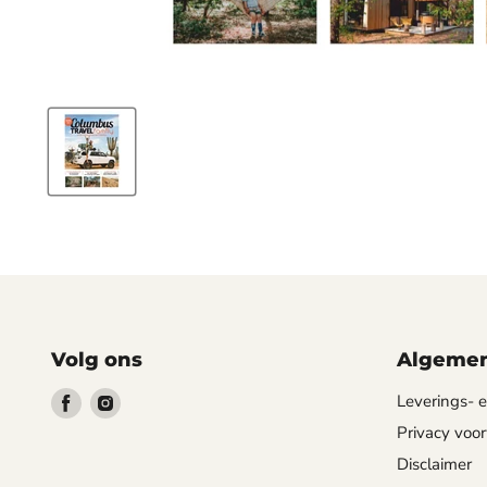
Volg ons
Algemen
Vind
Vind
Leverings-
ons
ons
Privacy voo
op
op
Disclaimer
Facebook
Instagram