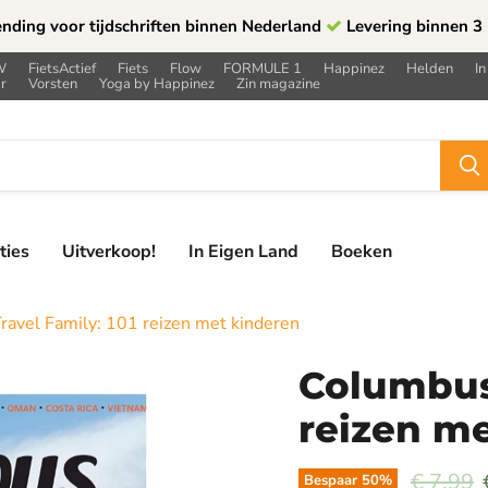
ending voor tijdschriften binnen Nederland
Levering binnen 3
W
FietsActief
Fiets
Flow
FORMULE 1
Happinez
Helden
In
r
Vorsten
Yoga by Happinez
Zin magazine
ties
Uitverkoop!
In Eigen Land
Boeken
avel Family: 101 reizen met kinderen
Columbus 
reizen m
Prijs
€ 7,99
Bespaar
50
%