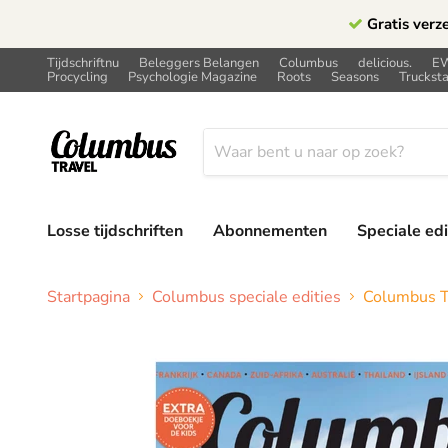
Gratis verz
Tijdschriftnu
Beleggers Belangen
Columbus
delicious.
E
Procycling
Psychologie Magazine
Roots
Seasons
Trucksta
Losse tijdschriften
Abonnementen
Speciale edi
Startpagina
Columbus speciale edities
Columbus Tr