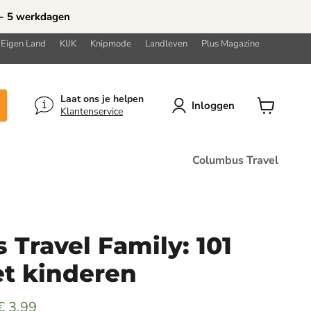
 - 5 werkdagen
 Eigen Land
KIJK
Knipmode
Landleven
Plus Magazine
Laat ons je helpen
Inloggen
Klantenservice
Winkelwa
bekijken
Columbus Travel
Travel Family: 101
et kinderen
Met korting
€ 3,99