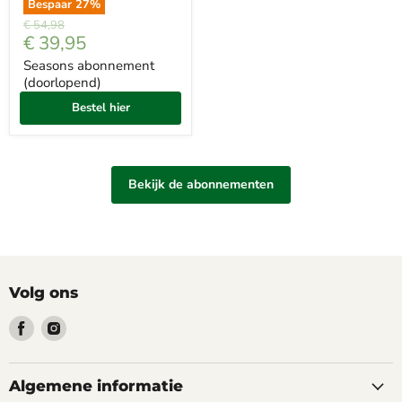
Bespaar
27
%
Prijs
€ 54,98
Met
€ 39,95
korting
Seasons abonnement
(doorlopend)
Bestel hier
Bekijk de abonnementen
Volg ons
Vind
Vind
ons
ons
op
op
Facebook
Instagram
Algemene informatie