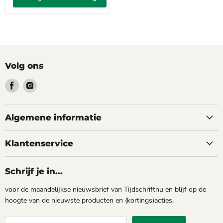
Volg ons
Vind
Vind
ons
ons
op
op
Facebook
Instagram
Algemene informatie
Klantenservice
Schrijf je in...
voor de maandelijkse nieuwsbrief van Tijdschriftnu en blijf op de
hoogte van de nieuwste producten en (kortings)acties.