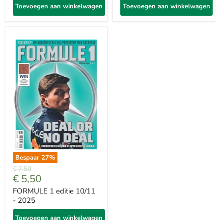
Toevoegen aan winkelwagen
Toevoegen aan winkelwagen
Bespaar
27
%
Prijs
€ 7,50
Met
€ 5,50
korting
FORMULE 1 editie 10/11
- 2025
Toevoegen aan winkelwagen