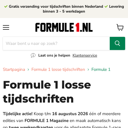
Gratis verzending voor tijdschriften binnen Nederland
Levering
binnen 3 - 5 werkdagen
Menu
Winke
bekijk
Laat ons je helpen
Klantenservice
Startpagina
Formule 1 losse tijdschriften
Formule 1
Formule 1 losse
tijdschriften
Tijdelijke actie!
Koop t/m
16 augustus 2026
één of meerdere
edities van
FORMULE 1 Magazine
en maak automatisch kans
op
twee weekendkaarten
voor de allerlaatste Formule 1-race