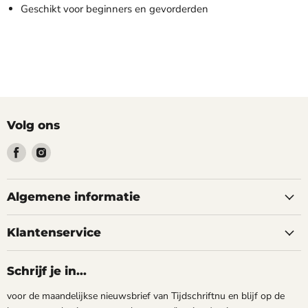
Geschikt voor beginners en gevorderden
Volg ons
Vind
Vind
ons
ons
op
op
Facebook
Instagram
Algemene informatie
Klantenservice
Schrijf je in...
voor de maandelijkse nieuwsbrief van Tijdschriftnu en blijf op de