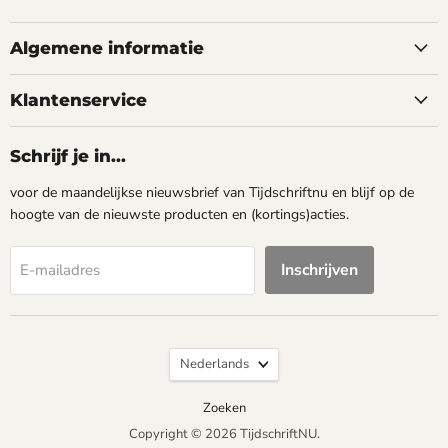
ons
ons
op
op
Facebook
Instagram
Algemene informatie
Klantenservice
Schrijf je in...
voor de maandelijkse nieuwsbrief van Tijdschriftnu en blijf op de
hoogte van de nieuwste producten en (kortings)acties.
Inschrijven
E-mailadres
Taal
Nederlands
Zoeken
Copyright © 2026 TijdschriftNU.