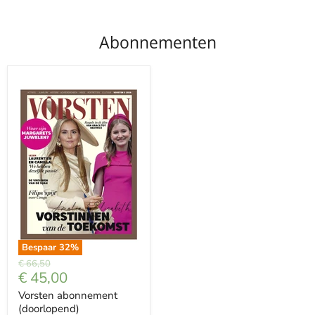
Abonnementen
Bespaar
32
%
Prijs
€ 66,50
Met
€ 45,00
korting
Vorsten abonnement
(doorlopend)