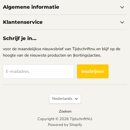
Facebook
Instagram
Algemene informatie
Klantenservice
Schrijf je in...
voor de maandelijkse nieuwsbrief van Tijdschriftnu en blijf op de
hoogte van de nieuwste producten en (kortings)acties.
Inschrijven
E-mailadres
Taal
Nederlands
Zoeken
Copyright © 2026 TijdschriftNU.
Powered by Shopify