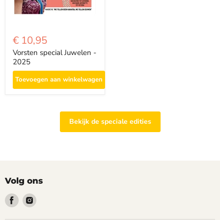
€ 10,95
Vorsten special Juwelen -
2025
Toevoegen aan winkelwagen
Bekijk de speciale edities
Volg ons
Vind
Vind
ons
ons
op
op