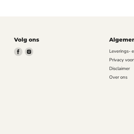
Volg ons
Algemen
Vind
Vind
Leverings-
ons
ons
Privacy voo
op
op
Disclaimer
Facebook
Instagram
Over ons