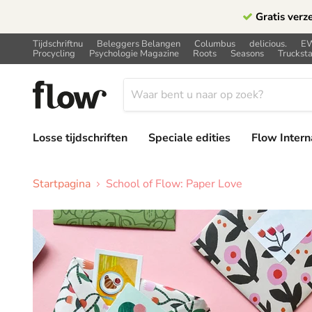
Gratis verz
Tijdschriftnu
Beleggers Belangen
Columbus
delicious.
E
Procycling
Psychologie Magazine
Roots
Seasons
Trucksta
Losse tijdschriften
Speciale edities
Flow Intern
Startpagina
School of Flow: Paper Love