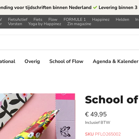
ending voor tijdschriften binnen Nederland
Levering binnen 3
W
FietsActief
Fiets
Flow
FORMULE 1
Happinez
Helden
In
r
Vorsten
Yoga by Happinez
Zin magazine
ational
Overig
School of Flow
Agenda & Kalender
School of
€ 49,95
Inclusief BTW
SKU
PFLO265002