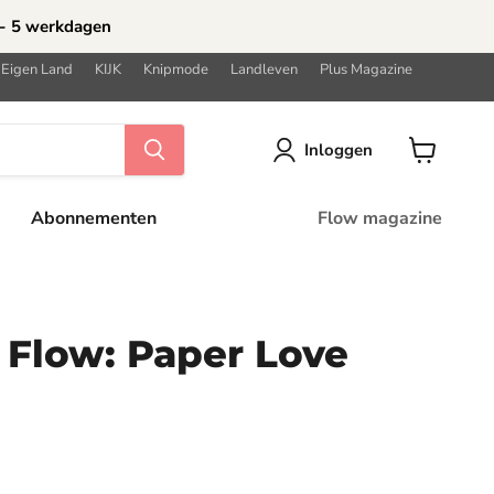
 - 5 werkdagen
 Eigen Land
KIJK
Knipmode
Landleven
Plus Magazine
Inloggen
Winkelwa
bekijken
Abonnementen
Flow magazine
 Flow: Paper Love