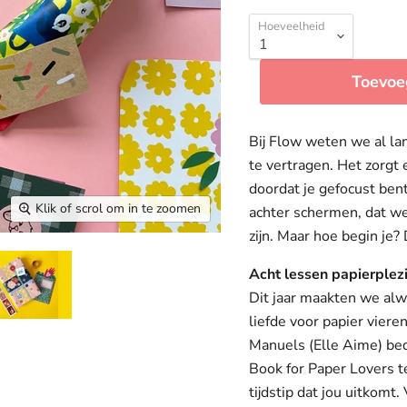
Hoeveelheid
Toevoe
Bij Flow weten we al la
te vertragen. Het zorgt 
doordat je gefocust ben
Klik of scrol om in te zoomen
achter schermen, dat we
zijn. Maar hoe begin je?
Acht lessen papierplez
Dit jaar maakten we al
liefde voor papier viere
Manuels (Elle Aime) bed
Book for Paper Lovers te
tijdstip dat jou uitkomt