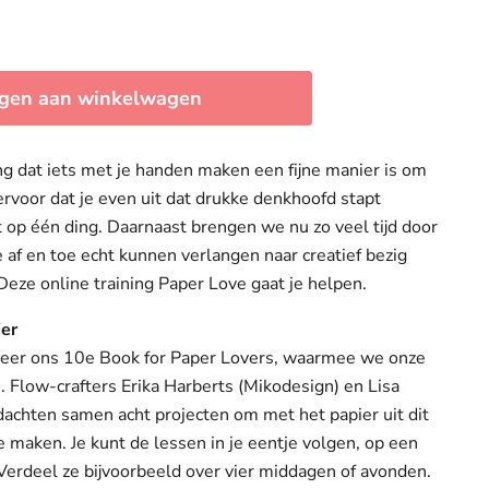
gen aan winkelwagen
ng dat iets met je handen maken een fijne manier is om
ervoor dat je even uit dat drukke denkhoofd stapt
t op één ding. Daarnaast brengen we nu zo veel tijd door
 af en toe echt kunnen verlangen naar creatief bezig
 Deze online training Paper Love gaat je helpen.
ier
weer ons 10e Book for Paper Lovers, waarmee we onze
n. Flow-crafters Erika Harberts (Mikodesign) en Lisa
achten samen acht projecten om met het papier uit dit
 maken. Je kunt de lessen in je eentje volgen, op een
. Verdeel ze bijvoorbeeld over vier middagen of avonden.