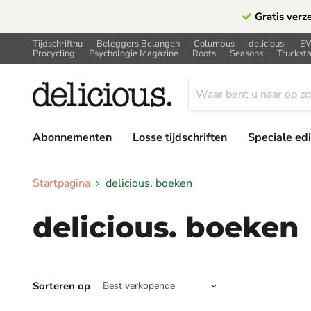
Gratis verz
Tijdschriftnu
Beleggers Belangen
Columbus
delicious.
E
Procycling
Psychologie Magazine
Roots
Seasons
Trucksta
Abonnementen
Losse tijdschriften
Speciale edi
Startpagina
delicious. boeken
delicious. boeken
Sorteren op