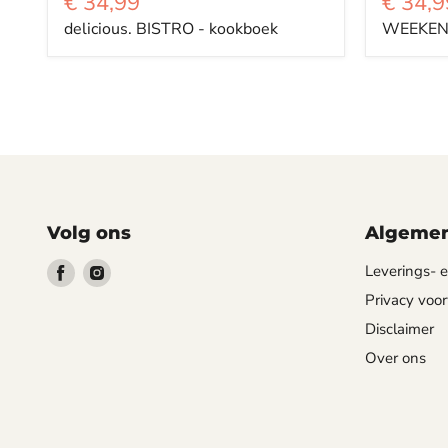
€ 34,99
€ 34,9
delicious. BISTRO - kookboek
WEEKEND
Volg ons
Algemen
Vind
Vind
Leverings-
ons
ons
Privacy voo
op
op
Disclaimer
Facebook
Instagram
Over ons