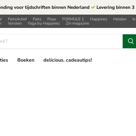
ending voor tijdschriften binnen Nederland
Levering binnen 3
W
FietsActief
Fiets
Flow
FORMULE 1
Happinez
Helden
In
r
Vorsten
Yoga by Happinez
Zin magazine
ties
Boeken
delicious. cadeautips!