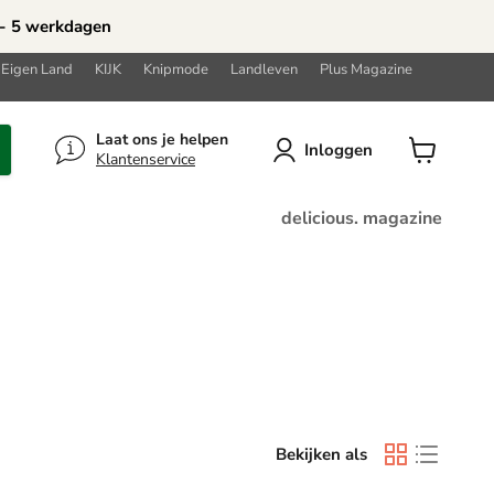
 - 5 werkdagen
 Eigen Land
KIJK
Knipmode
Landleven
Plus Magazine
Laat ons je helpen
Inloggen
Klantenservice
Winkelwa
bekijken
delicious. magazine
Bekijken als